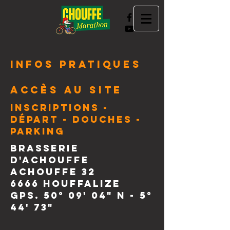
Infos Pratiques
Accès au site
Inscriptions -
Départ - Douches -
Parking
BRASSERIE
D'ACHOUFFE
Achouffe 32
6666 Houffalize
GPS. 50° 09' 04" N - 5°
44' 73"