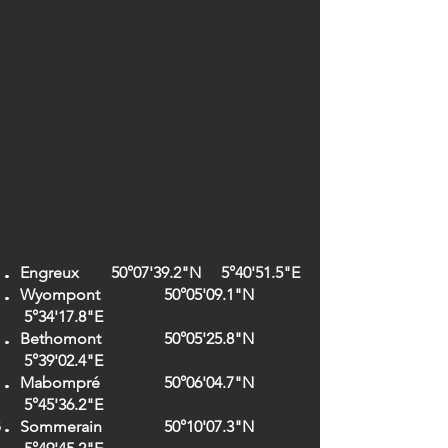
Engreux 50°07'39.2"N
5°40'51.5"E
Wyompont 50°05'09.1"N
5°34'17.8"E
Bethomont 50°05'25.8"N
5°39'02.4"E
Mabompré 50°06'04.7"N
5°45'36.2"E
Sommerain 50°10'07.3"N